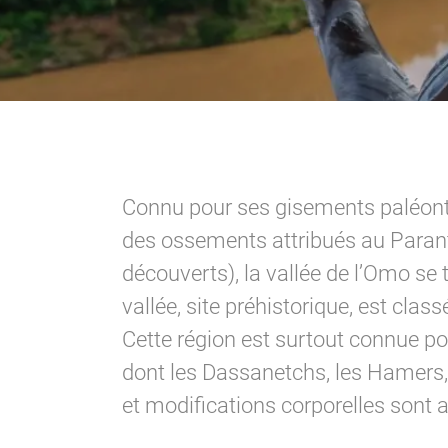
Connu pour ses gisements paléontol
des ossements attribués au Paran
découverts), la vallée de l’Omo se 
vallée, site préhistorique, est cl
Cette région est surtout connue pour
dont les Dassanetchs, les Hamers,
et modifications corporelles sont a