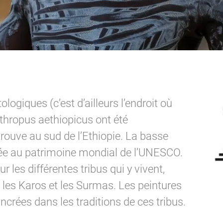
ogiques (c’est d’ailleurs l’endroit où
thropus aethiopicus ont été
trouve au sud de l’Ethiopie. La basse
assée au patrimoine mondial de l’UNESCO.
 les différentes tribus qui y vivent,
 les Karos et les Surmas. Les peintures
ncrées dans les traditions de ces tribus.