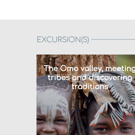
EXCURSION(S)
The Omo valley, meetin
tribes and discovering
traditions